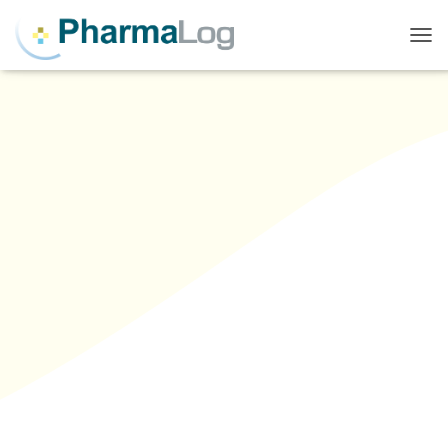
T
O
G
G
L
E
N
A
V
I
G
A
T
I
O
N