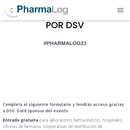
INVITACIÓN PHARMALOG
T
O
POR DSV
G
G
L
E
#PHARMALOG23
N
A
V
I
G
A
T
I
O
N
Completa el siguiente formulario y tendrás acceso gracias
a DSV, Gold Sponsor del evento
Entrada gratuita
para laboratorios farmacéuticos, hospitales,
oficinas de farmacia, cooperativas de distribución de