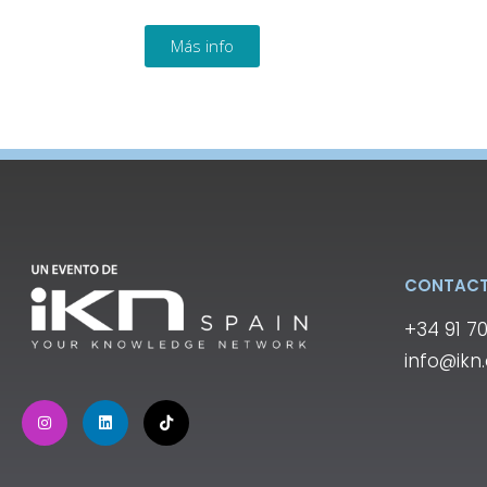
Más info
CONTAC
+34 91 7
info@ikn